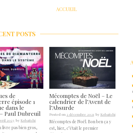
ACCUEIL
CENT POSTS
R
ues de
Mécomptes de Noël – Le
rre épisode 1
calendrier de l’Avent de
e dans le
l’Absurde
– Paul Dubreuil
Posted on
2 décembre 2021
by
Kobaitchi
avril 2023
by
Kobaitchi
Mécomptes de Noël. Bon ben ça y
n livre pas bien gros,
est, hier, c’était le premier