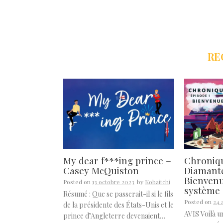
RE
My dear f***ing prince –
Chroniq
Casey McQuiston
Diamante
Bienvenu
Posted on
13 octobre 2023
by
Kobaitchi
système 
Résumé : Que se passerait-il si le fils
Posted on
24 
de la présidente des États-Unis et le
AVIS Voilà u
prince d’Angleterre devenaient…