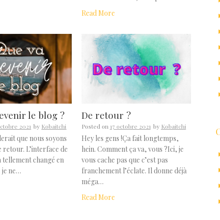
Read More
evenir le blog ?
De retour ?
octobre 2021
by
Kobaitchi
Posted on
17 octobre 2021
by
Kobaitchi
lerait que nous soyons
Hey les gens !Ça fait longtemps,
e retour. L’interface de
hein. Comment ça va, vous ?Ici, je
 tellement changé en
vous cache pas que c’est pas
e je ne…
franchement l’éclate. Il donne déjà
méga…
Read More