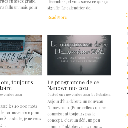
rites en assez grand.
décembre, et vous savez ce que ça
m’a fallu un mois pour
signifie. Le calendrier de…
Read More
ots, toujours
Le programme de ce
toire
Nanowrimo 2021
novembre 2021
Posted on
1 novembre 2021
by
Kobaitchi
Aujourd’hui débute un nouveau
épassé les 40 000 mots
Nanowrimo. (Pour celleux qui ne
s le 1er novembre pour
connaissent toujours pas le
.À ce stade, je ne vous
concept, c’est un défi, un peu
ue…
comme l’inktober, mais pour…