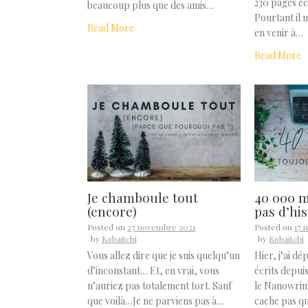
230 pages éc
beaucoup plus que des amis…
Pourtant il 
Read More
en venir à…
Read More
Je chamboule tout
40 000 m
(encore)
pas d’his
Posted on
27 novembre 2021
Posted on
17 
by
Kobaitchi
by
Kobaitchi
Vous allez dire que je suis quelqu’un
Hier, j’ai d
d’inconstant… Et, en vrai, vous
écrits depui
n’auriez pas totalement tort. Sauf
le Nanowrimo
que voilà…Je ne parviens pas à…
cache pas q