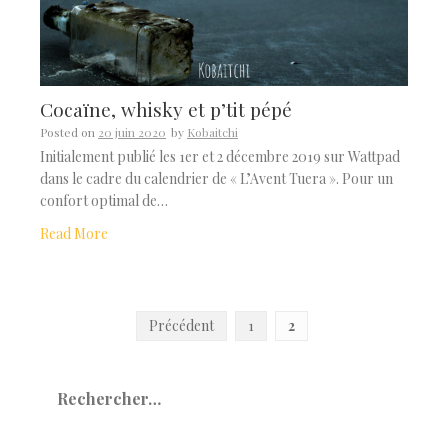
Cocaïne, whisky et p’tit pépé
Posted on
20 juin 2020
by
Kobaitchi
Initialement publié les 1er et 2 décembre 2019 sur Wattpad
dans le cadre du calendrier de « L’Avent Tuera ». Pour un
confort optimal de…
Read More
Pagination
Précédent
1
2
des
Rechercher :
publications