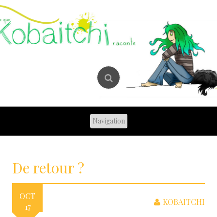
Skip
to
content
De retour ?
OCT
KOBAITCHI
17