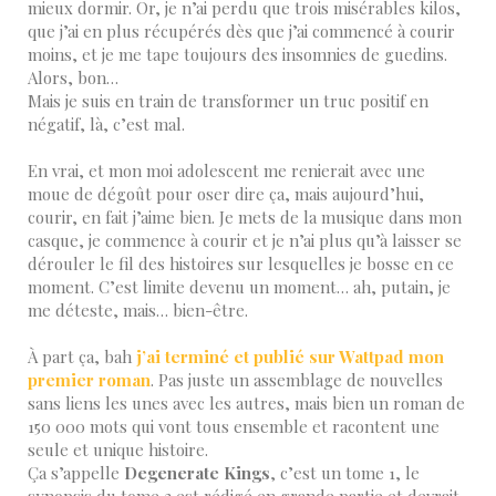
mieux dormir. Or, je n’ai perdu que trois misérables kilos,
que j’ai en plus récupérés dès que j’ai commencé à courir
moins, et je me tape toujours des insomnies de guedins.
Alors, bon…
Mais je suis en train de transformer un truc positif en
négatif, là, c’est mal.
En vrai, et mon moi adolescent me renierait avec une
moue de dégoût pour oser dire ça, mais aujourd’hui,
courir, en fait j’aime bien. Je mets de la musique dans mon
casque, je commence à courir et je n’ai plus qu’à laisser se
dérouler le fil des histoires sur lesquelles je bosse en ce
moment. C’est limite devenu un moment… ah, putain, je
me déteste, mais… bien-être.
À part ça, bah
j’ai terminé et publié sur Wattpad mon
premier roman
. Pas juste un assemblage de nouvelles
sans liens les unes avec les autres, mais bien un roman de
150 000 mots qui vont tous ensemble et racontent une
seule et unique histoire.
Ça s’appelle
Degenerate Kings
, c’est un tome 1, le
synopsis du tome 2 est rédigé en grande partie et devrait