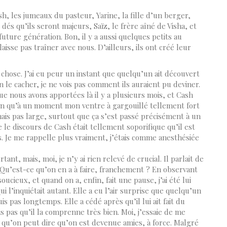
ash, les jumeaux du pasteur, Yarine, la fille d’un berger,
dés qu’ils seront majeurs, Saïz, le frère aîné de Visha, et
ture génération. Bon, il y a aussi quelques petits au
laisse pas traîner avec nous. D’ailleurs, ils ont créé leur
e chose. J’ai eu peur un instant que quelqu’un ait découvert
en le cacher, je ne vois pas comment ils auraient pu deviner.
 que nous avons apportées là il y a plusieurs mois, et Cash
 bien qu’à un moment mon ventre à gargouillé tellement fort
nais pas large, surtout que ça s’est passé précisément à un
le discours de Cash était tellement soporifique qu’il est
. Je me rappelle plus vraiment, j’étais comme anesthésiée
ant, mais, moi, je n’y ai rien relevé de crucial. Il parlait de
. Qu’est-ce qu’on en a à faire, franchement ? En observant
soucieux, et quand on a, enfin, fait une pause, j’ai été lui
 qui l’inquiétait autant. Elle a eu l’air surprise que quelqu’un
is pas longtemps. Elle a cédé après qu’il lui ait fait du
 pas qu’il la comprenne très bien. Moi, j’essaie de me
s qu’on peut dire qu’on est devenue amies, à force. Malgré