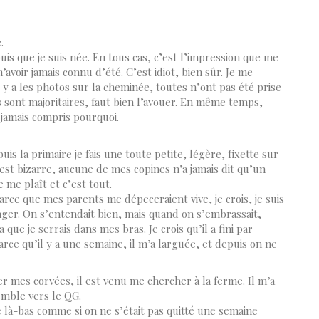
.
uis que je suis née. En tous cas, c’est l’impression que me
 n’avoir jamais connu d’été. C’est idiot, bien sûr. Je me
 il y a les photos sur la cheminée, toutes n’ont pas été prise
 sont majoritaires, faut bien l’avouer. En même temps,
jamais compris pourquoi.
puis la primaire je fais une toute petite, légère, fixette sur
c’est bizarre, aucune de mes copines n’a jamais dit qu’un
le me plaît et c’est tout.
rce que mes parents me dépeceraient vive, je crois, je suis
anger. On s’entendait bien, mais quand on s’embrassait,
 que je serrais dans mes bras. Je crois qu’il a fini par
ce qu’il y a une semaine, il m’a larguée, et depuis on ne
er mes corvées, il est venu me chercher à la ferme. Il m’a
semble vers le QG.
vé là-bas comme si on ne s’était pas quitté une semaine