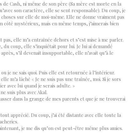
mais de Cash, ni même de son père (Sa mère est morte en la
u’avec son caractère, elle se sent responsable). Du coup, je
es choses sur elle de moi-même. Elle ne donne vraiment pas
son côté mystérieux, mais en même temps, j’aimerais bien
it pas, elle m’a entraînée dehors et s’est mise à me parler.
, du coup, elle s’inquiétait pour lui. Je lui ai demandé
 après, s’il devenait insupportable, elle n’avait qu’à le
u je ne sais quoi. Puis elle est retournée à l’intérieur.
elle m’a lâché « Je ne suis pas une traînée, moi. Si je sors
er avec lui quand je serais adulte. »
 ne suis plus avec Akal.
brasser dans la grange de mes parents et que je ne trouverai
tout apprécié. Du coup, j’ai été distante avec elle toute la
acheries.
intenant, je me dis qu’on est peut-être même plus amies.