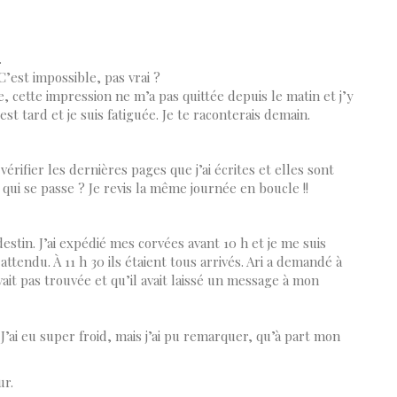
.
 C’est impossible, pas vrai ?
ée, cette impression ne m’a pas quittée depuis le matin et j’y
est tard et je suis fatiguée. Je te raconterais demain.
érifier les dernières pages que j’ai écrites et elles sont
ui se passe ? Je revis la même journée en boucle !!
estin. J’ai expédié mes corvées avant 10 h et je me suis
attendu. À 11 h 30 ils étaient tous arrivés. Ari a demandé à
avait pas trouvée et qu’il avait laissé un message à mon
 J’ai eu super froid, mais j’ai pu remarquer, qu’à part mon
ur.