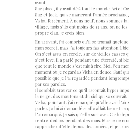
avant.
Sur place, il y avait déjà tout le monde. Ari et C
Suz et Jock, qui se marieront l’année prochaine, 
Visha, forcément. À nous neuf, nous sommes la fu
village, mais s’ils ont moins de 12 ans, on ne les 
propre clan, je crois bien.
En arrivant, j’ai compris qu’il se tramait quelqu
mon secret, mais j’ai toujours fais attention à bi
On s’est assis en cercle, sur de vieilles caisses
s’est levé. Il a parlé pendant une éternité, si
que tout le monde s’est mis à rire. Moi, j’en me
moment où je regardais Visha en douce. Sauf que 
possible que je l’ai regardée pendant longtemps
par ses paroles.
Il semblait trouver ce qu’il racontait hyper import
la neige, des moutons et du ciel qui se couvrait
Visha, pourtant, j’ai remarqué qu’elle avait l’air 
parler. Je lui ai demandé si elle allait bien et ce
l’ai remarqué. Je sais qu’elle sort avec Cash depu
rentre-dedans pendant des mois. Mais je ne crois
rapprocher d’elle depuis des années, et je croi