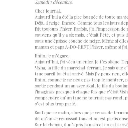
Samedi 7 décembre.
Cher Journal,
Aujourd’hui a été la pire journée de toute ma vie
Déjà, il neige. Encore. Comme tous les jours dep
fait toujours l’hiver. Parfois, j’ai l’impression de
souviens qu’il y a six mois, c’était l’été, et puis
sous une épaisse couche de neige. Même si elles
maman et papa A-DO-RENT l’hiver, même si j’ai 
Enfin, je m’égare.
Aujourd’hui, j’ai vécu un enfer. Je t’explique. De
Visha, la fille du maréchal-ferrant. Je sais que 
truc pareil lui était arrivé. Mais j’y peux rien, el
Enfin, comme je ne peux pas trop le montrer, pa
sortie pendant un an avec Akal, le fils du boul
j’imaginais presque à chaque fois que c’était Visha
comprendre qu’un truc ne tournait pas rond, par
s’est plus trop parlé.
Sauf que ce matin, alors que je venais de termin
dit qu’on se réunissait tous et on est partis en
Sur le chemin, il m’a pris la main et on est arri