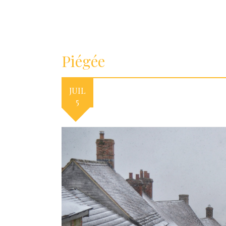
Piégée
JUIL
5