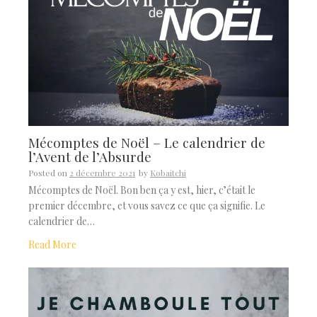
Mécomptes de Noël – Le calendrier de
l’Avent de l’Absurde
Posted on
2 décembre 2021
by
Kobaitchi
Mécomptes de Noël. Bon ben ça y est, hier, c’était le
premier décembre, et vous savez ce que ça signifie. Le
calendrier de…
Read More