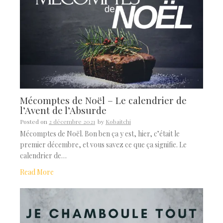
Mécomptes de Noël – Le calendrier de
l’Avent de l’Absurde
Posted on
2 décembre 2021
by
Kobaitchi
Mécomptes de Noël. Bon ben ça y est, hier, c’était le
premier décembre, et vous savez ce que ça signifie. Le
calendrier de…
Read More