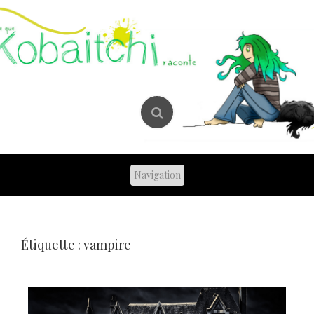
Skip
to
content
Étiquette :
vampire