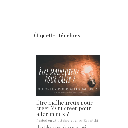
Étiquette :
ténèbres
Être malheureux pour
créer ? Ou créer pour
aller mieux ?
Posted on
28 octobre 2021
by
Kobaitchi
Il est des gens, des cons, qui