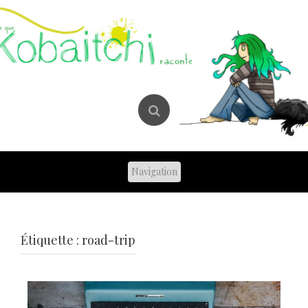
Skip
to
content
Étiquette :
road-trip