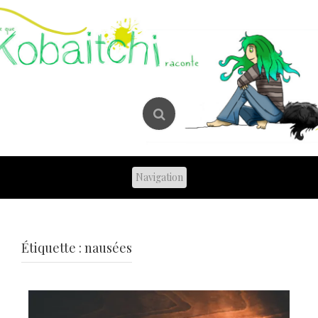
Skip
to
content
Étiquette :
nausées