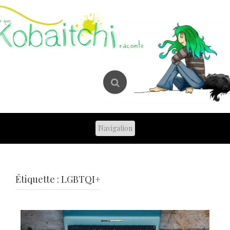
Skip
to
content
Étiquette :
LGBTQI+