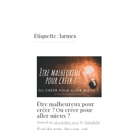
Étiquette :
larmes
Être malheureux pour
créer ? Ou créer pour
aller mieux ?
Posted on
28 octobre 2021
by
Kobaitchi
Il est des gens, des cons, qui