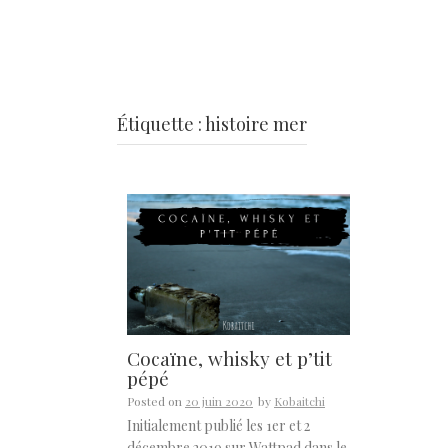
Étiquette :
histoire mer
Cocaïne, whisky et p’tit
pépé
Posted on
20 juin 2020
by
Kobaitchi
Initialement publié les 1er et 2
décembre 2019 sur Wattpad dans le