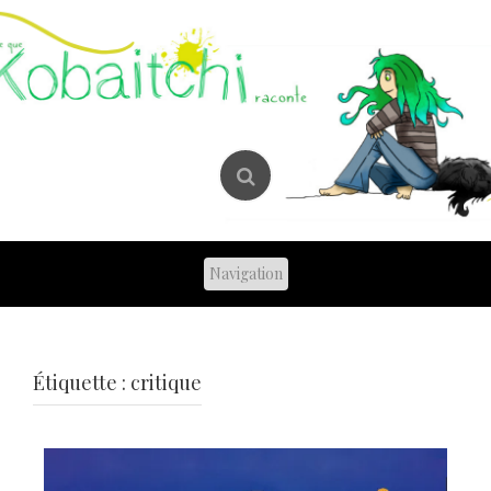
Skip
to
content
Étiquette :
critique