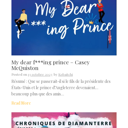
My dear f***ing prince – Casey
McQuiston
Posted on
13 octobre 2023
by
Kobaitchi
Résumé : Que se passerait-il si le fils de la présidente des
États-Unis et le prince d’Angleterre devenaient…
beaucoup plus que des amis…
Read More