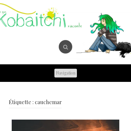
Skip
to
content
Étiquette :
cauchemar